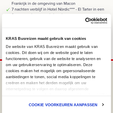
Frankrijk in de omgeving van Macon
7 nachten verblijf in Hotel Nòrdic**** - El Tarter in een
2-persoonskamer zoals beschreven
Hotelverzorging op basis van 9 x ontbijt en diner
Het beschreven excursieprogramma
Koffie of thee bij vertrek op dag 1
Brabantse koffietafel bij terugkomst in Nederland
KRAS Busreizen maakt gebruik van cookies
Reserveringskosten
De website van KRAS Busreizen maakt gebruik van
Bijdragen Calamiteitenfonds & SGR
cookies. Dit doen wij om de website goed te laten
functioneren, gebruik van de website te analyseren en
om uw gebruikerservaring te optimaliseren. Deze
Mis onze nieuwtjes en leuke acties niet!
cookies maken het mogelijk om gepersonaliseerde
aanbiedingen te tonen, social media koppelingen te
Ja, ik wil nieuwsbrieven van KRAS Busreizen ontvangen
*
creëren en maken het derden mogelijk om uw
internetgedrag te volgen en daarop afgestemde
Naam:
advertenties te tonen. Indien u hiermee akkoord gaat klikt
u op 'ok'. U heeft ook de mogelijkheid om de cookies aan
COOKIE VOORKEUREN AANPASSEN
te passen. U klikt dan op 'cookie voorkeuren aanpassen'.
E-mail
*
Meer informatie over cookies vind u in ons
Cookie