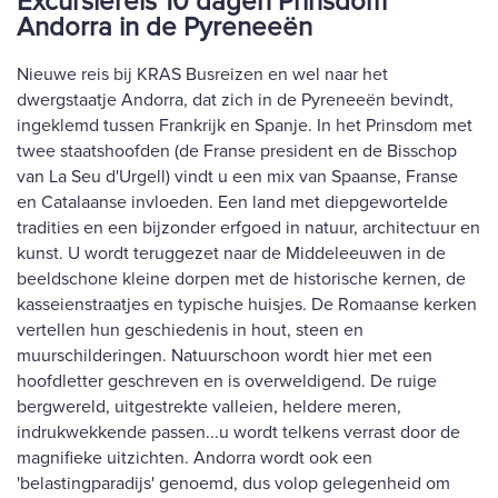
Excursiereis 10 dagen Prinsdom
Andorra in de Pyreneeën
Nieuwe reis bij KRAS Busreizen en wel naar het
dwergstaatje Andorra, dat zich in de Pyreneeën bevindt,
ingeklemd tussen Frankrijk en Spanje. In het Prinsdom met
twee staatshoofden (de Franse president en de Bisschop
van La Seu d'Urgell) vindt u een mix van Spaanse, Franse
en Catalaanse invloeden. Een land met diepgewortelde
tradities en een bijzonder erfgoed in natuur, architectuur en
kunst. U wordt teruggezet naar de Middeleeuwen in de
beeldschone kleine dorpen met de historische kernen, de
kasseienstraatjes en typische huisjes. De Romaanse kerken
vertellen hun geschiedenis in hout, steen en
muurschilderingen. Natuurschoon wordt hier met een
hoofdletter geschreven en is overweldigend. De ruige
bergwereld, uitgestrekte valleien, heldere meren,
indrukwekkende passen...u wordt telkens verrast door de
magnifieke uitzichten. Andorra wordt ook een
'belastingparadijs' genoemd, dus volop gelegenheid om