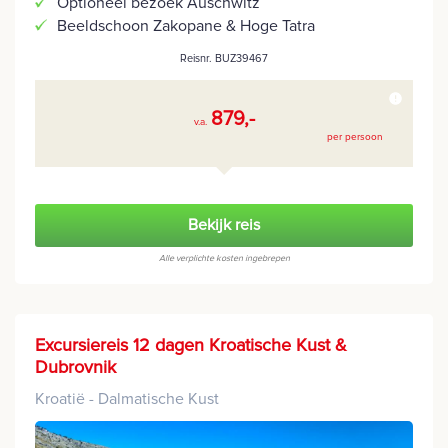
Optioneel bezoek Auschwitz
Beeldschoon Zakopane & Hoge Tatra
Reisnr. BUZ39467
879,-
v.a.
per persoon
Bekijk reis
Alle verplichte kosten ingebrepen
Excursiereis 12 dagen Kroatische Kust &
Dubrovnik
Kroatië - Dalmatische Kust