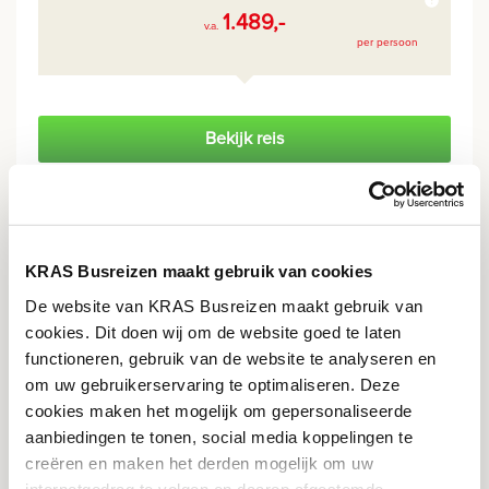
1.489,-
v.a.
per persoon
Bekijk reis
Alle verplichte kosten ingebrepen
Excursiereis 9 dagen In het Spoor van de
KRAS Busreizen maakt gebruik van cookies
Bernina Express & Glacier Express
De website van KRAS Busreizen maakt gebruik van
Zwitserland - Bernina Express & Glacier Express
cookies. Dit doen wij om de website goed te laten
functioneren, gebruik van de website te analyseren en
om uw gebruikerservaring te optimaliseren. Deze
KORTING
cookies maken het mogelijk om gepersonaliseerde
aanbiedingen te tonen, social media koppelingen te
creëren en maken het derden mogelijk om uw
internetgedrag te volgen en daarop afgestemde