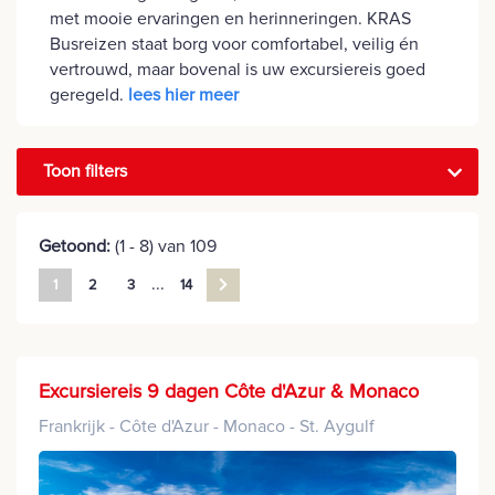
met mooie ervaringen en herinneringen. KRAS
Busreizen staat borg voor comfortabel, veilig én
vertrouwd, maar bovenal is uw excursiereis goed
geregeld.
lees hier meer
Toon filters
Getoond:
(1 - 8) van 109
...
1
2
3
14
Excursiereis 9 dagen Côte d'Azur & Monaco
Frankrijk - Côte d'Azur - Monaco - St. Aygulf