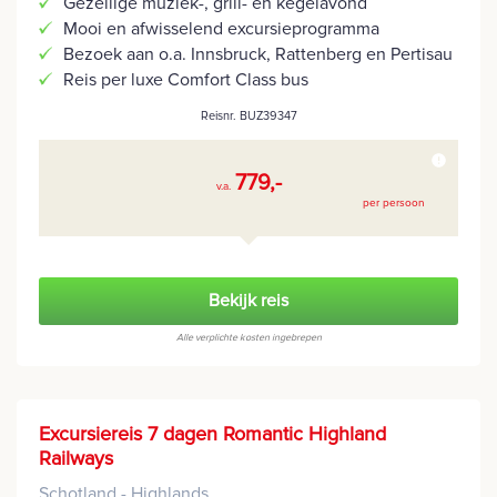
Gezellige muziek-, grill- en kegelavond
Mooi en afwisselend excursieprogramma
Bezoek aan o.a. Innsbruck, Rattenberg en Pertisau
Reis per luxe Comfort Class bus
Reisnr. BUZ39347
779,-
v.a.
per persoon
Bekijk reis
Alle verplichte kosten ingebrepen
Excursiereis 7 dagen Romantic Highland
Railways
Schotland - Highlands