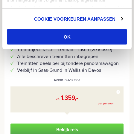
advertenties te tonen. Indien u hiermee akkoord gaat klikt
u op 'ok'. U heeft ook de mogelijkheid om de cookies aan
COOKIE VOORKEUREN AANPASSEN
te passen. U klikt dan op 'cookie voorkeuren aanpassen'.
Meer informatie over cookies vind u in ons
Cookie
Beleid
.
OK
Beroemde Bernina Express & Glacier Express
Treintraject Täsch - Zermatt - Täsch (2e klasse)
Alle beschreven treinritten inbegrepen
Treinritten deels per bijzondere panoramawagon
Verblijf in Saas-Grund in Wallis én Davos
Reisnr. BUZ39353
1.359,-
v.a.
per persoon
Bekijk reis