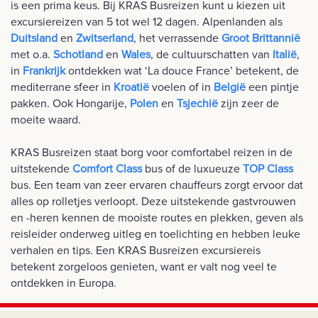
is een prima keus. Bij KRAS Busreizen kunt u kiezen uit
excursiereizen van 5 tot wel 12 dagen. Alpenlanden als
Duitsland
en
Zwitserland
, het verrassende
Groot Brittannië
met o.a.
Schotland
en
Wales
, de cultuurschatten van
Italië
,
in
Frankrijk
ontdekken wat ‘La douce France’ betekent, de
mediterrane sfeer in
Kroatië
voelen of in
België
een pintje
pakken. Ook Hongarije,
Polen
en
Tsjechië
zijn zeer de
moeite waard.
KRAS Busreizen staat borg voor comfortabel reizen in de
uitstekende
Comfort Class
bus of de luxueuze
TOP Class
bus. Een team van zeer ervaren chauffeurs zorgt ervoor dat
alles op rolletjes verloopt. Deze uitstekende gastvrouwen
en -heren kennen de mooiste routes en plekken, geven als
reisleider onderweg uitleg en toelichting en hebben leuke
verhalen en tips. Een KRAS Busreizen excursiereis
betekent zorgeloos genieten, want er valt nog veel te
ontdekken in Europa.