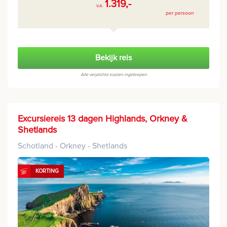
1.319,-
v.a.
per persoon
Bekijk reis
Alle verplichte kosten ingebrepen
Excursiereis 13 dagen Highlands, Orkney &
Shetlands
Schotland - Orkney - Shetlands
KORTING