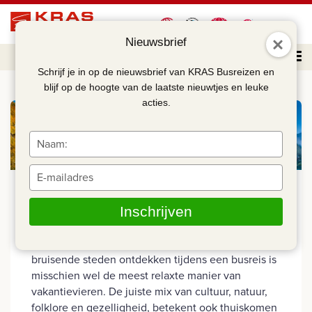
Nieuwsbrief
Schrijf je in op de nieuwsbrief van KRAS Busreizen en
Home
Excursiereizen
blijf op de hoogte van de laatste nieuwtjes en leuke
acties.
Typ
je
naam
Typ
in
je
KRAS Excursiereizen
e-
Inschrijven
mailadres
KRAS Busreizen heeft tal van aantrekkelijke
in
excursiereizen in Europa. Mooie bestemmingen en
bruisende steden ontdekken tijdens een busreis is
misschien wel de meest relaxte manier van
vakantievieren. De juiste mix van cultuur, natuur,
folklore en gezelligheid, betekent ook thuiskomen