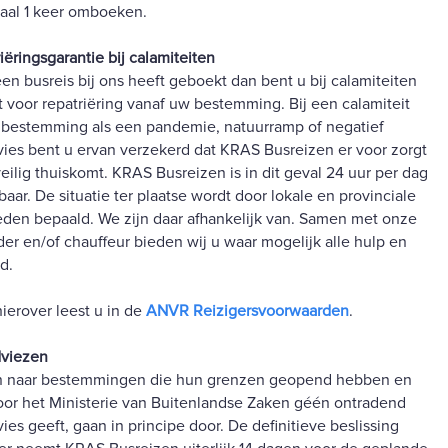
aal 1 keer omboeken.
iëringsgarantie bij calamiteiten
een busreis bij ons heeft geboekt dan bent u bij calamiteiten
 voor repatriëring vanaf uw bestemming. Bij een calamiteit
bestemming als een pandemie, natuurramp of negatief
vies bent u ervan verzekerd dat KRAS Busreizen er voor zorgt
veilig thuiskomt. KRAS Busreizen is in dit geval 24 uur per dag
baar. De situatie ter plaatse wordt door lokale en provinciale
den bepaald. We zijn daar afhankelijk van. Samen met onze
ider en/of chauffeur bieden wij u waar mogelijk alle hulp en
d.
ierover leest u in de
ANVR Reizigersvoorwaarden
.
dviezen
n naar bestemmingen die hun grenzen geopend hebben en
or het Ministerie van Buitenlandse Zaken géén ontradend
vies geeft, gaan in principe door. De definitieve beslissing