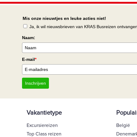
Mis onze nieuwtjes en leuke acties niet!
Ja, ik wil nieuwsbrieven van KRAS Busreizen ontvange
Naam:
E-mail
*
Inschrijven
Vakantietype
Populai
Excursiereizen
België
Top Class reizen
Denemar