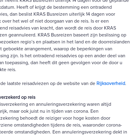
er neemt KRAS Busreizen uiterlijk 14 dagen voor de geplande
kdatum. Heeft of krijgt de bestemming een ontradend
vies, dan beslist KRAS Busreizen uiterlijk 14 dagen voor
k over het wel of niet doorgaan van de reis. Is er een
end reisadvies van kracht, dan wordt de reis door KRAS
zen geannuleerd. KRAS Busreizen baseert zijn beslissing op
bezoeken regio’s en plaatsen in het land en de doorreislanden
t geboekte arrangement, waarop de beperkingen van
sing zijn. Is het ontradend reisadvies op een ander deel van
an toepassing, dan heeft dit geen gevolgen voor de door u
te reis.
 de laatste reisadviezen op de website van de
Rijksoverheid
.
erzekerd op reis
isverzekering en annuleringsverzekering waren altijd
rijk, maar ook juist nu in tijden van corona. Een
rzekering behoedt de reiziger voor hoge kosten door
ziene omstandigheden tijdens de reis, waaronder corona-
teerde omstandigheden. Een annuleringsverzekering dekt in