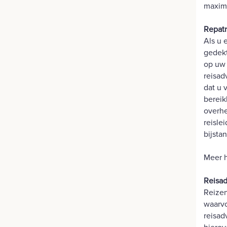
maxim
Repatr
Als u 
gedekt
op uw 
reisad
dat u 
bereik
overhe
reisle
bijstan
Meer h
Reisa
Reize
waarvo
reisad