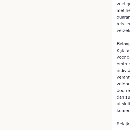
veel g
met he
quaran
reis- 
verzek
Belang
Kijk r
voor d
omtren
indivi
verant
voldoe
doorre
dan zu
uitslu
komen
Bekijk