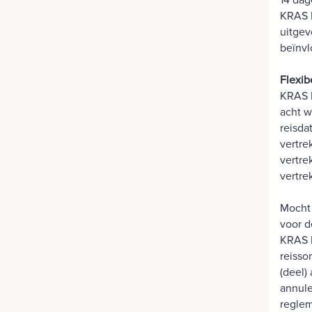
14 dag
KRAS B
uitgev
beïnvl
Flexib
KRAS B
acht w
reisda
vertre
vertre
vertre
Mocht 
voor d
KRAS B
reisso
(deel)
annule
reglem