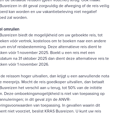
en de betaalde reissom (geen voucher) terug. Ook maakt
usreizen in dit geval zorgvuldig de afweging of de reis veilig
oerd kan worden en uw vakantiebeleving niet negatief
oed zal worden.
el omruilen
usreizen biedt de mogelijkheid om uw geboekte reis, tot
eken vóór vertrek, kosteloos om te boeken naar een andere
tum en/of reisbestemming. Deze alternatieve reis dient te
kken vóór 1 november 2025. Boekt u een reis met een
kdatum na 31 oktober 2025 dan dient deze alternatieve reis te
kken vóór 1 november 2026.
de reissom hoger uitvallen, dan krijgt u een aanvullende nota
e meerprijs. Mocht de reis goedkoper uitvallen, dan betaalt
usreizen het verschil aan u terug, tot 50% van de initiële
m. Deze omboekingsmogelijkheid is niet van toepassing op
 annuleringen; in dit geval zijn de ANVR-
ringsvoorwaarden van toepassing. In gevallen waarin dit
ent niet voorziet, beslist KRAS Busreizen. U kunt uw reis