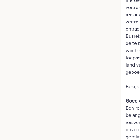
hierov
vertre
reisad
vertre
ontrad
Busrei
de te 
van he
toepas
land v
geboek
Bekijk
Goed v
Een re
belang
reisve
onvoor
gerela