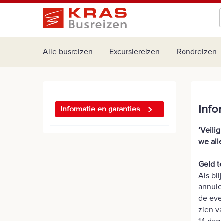
Alle busreizen
Excursiereizen
Rondreizen
Info
Informatie en garanties
‘Veili
we all
Geld t
Als bl
annule
de eve
zien v