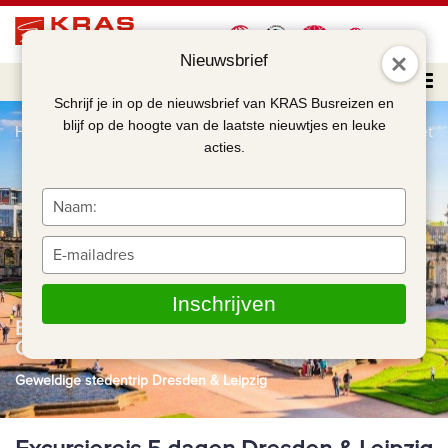
Nieuwsbrief
Schrijf je in op de nieuwsbrief van KRAS Busreizen en
blijf op de hoogte van de laatste nieuwtjes en leuke
Home
Excursiereis 5 dagen Dresden & Leipzig Compleet
acties.
Typ
je
naam
Typ
in
je
e-
Inschrijven
mailadres
Excursiereis 5 dagen Dresden & Leipzig
in
Compleet
Geweldige stedentrip Dresden & Leipzig