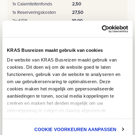
1x Calamiteitenfonds
2,50
1x Reserveringskosten
27,50
2x SGR
10,00
Brandstoftoeslag € 2,50
25,00
p.p.p.d.
KRAS Busreizen maakt gebruik van cookies
1203,00
Totaal prijs
De website van KRAS Busreizen maakt gebruik van
cookies. Dit doen wij om de website goed te laten
Terug
functioneren, gebruik van de website te analyseren en
Reis boeken
om uw gebruikerservaring te optimaliseren. Deze
cookies maken het mogelijk om gepersonaliseerde
aanbiedingen te tonen, social media koppelingen te
creëren en maken het derden mogelijk om uw
internetgedrag te volgen en daarop afgestemde
advertenties te tonen. Indien u hiermee akkoord gaat klikt
8.2
ZEER GOEDE REIS
u op 'ok'. U heeft ook de mogelijkheid om de cookies aan
COOKIE VOORKEUREN AANPASSEN
te passen. U klikt dan op 'cookie voorkeuren aanpassen'.