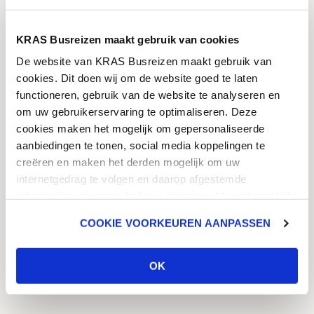
Terug
Reis boeken
KRAS Busreizen maakt gebruik van cookies
De website van KRAS Busreizen maakt gebruik van
cookies. Dit doen wij om de website goed te laten
functioneren, gebruik van de website te analyseren en
om uw gebruikerservaring te optimaliseren. Deze
cookies maken het mogelijk om gepersonaliseerde
8.1
ZEER GOED
aanbiedingen te tonen, social media koppelingen te
creëren en maken het derden mogelijk om uw
internetgedrag te volgen en daarop afgestemde
advertenties te tonen. Indien u hiermee akkoord gaat klikt
Inclusief
Opties
u op 'ok'. U heeft ook de mogelijkheid om de cookies aan
COOKIE VOORKEUREN AANPASSEN
te passen. U klikt dan op 'cookie voorkeuren aanpassen'.
Meer informatie over cookies vind u in ons
Cookie
Exclusief
Gidsen & entrees
Beleid
.
OK