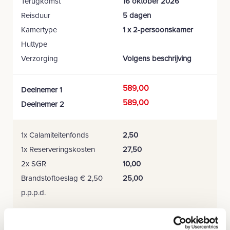
Terugkomst
16 oktober 2026
Reisduur
5 dagen
Kamertype
1 x 2-persoonskamer
Huttype
Verzorging
Volgens beschrijving
589,00
Deelnemer 1
589,00
Deelnemer 2
1x Calamiteitenfonds
2,50
1x Reserveringskosten
27,50
2x SGR
10,00
Brandstoftoeslag € 2,50
25,00
p.p.p.d.
1243,00
Totaal prijs