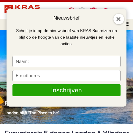
Nieuwsbrief
Schrijf je in op de nieuwsbrief van KRAS Busreizen en
blijf op de hoogte van de laatste nieuwtjes en leuke
Home
Excursiereis 5 dagen Londen & Windsor Castle
acties.
Typ
je
naam
Typ
in
je
e-
Inschrijven
mailadres
in
Excursiereis 5 dagen Londen & Windsor Castle
London blijft 'The Place to be'