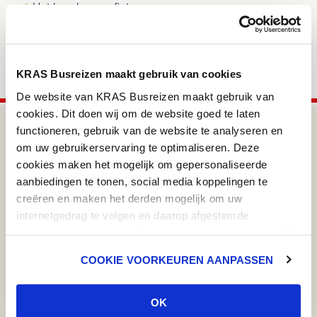
Het beschreven fietsprogramma
Koffie of thee bij vertrek op dag 1
Brabantse koffietafel bij terugkomst in Nederland
Reserveringskosten
Bijdragen Calamiteitenfonds & SGR
KRAS Busreizen maakt gebruik van cookies
De website van KRAS Busreizen maakt gebruik van
cookies. Dit doen wij om de website goed te laten
Mis onze nieuwtjes en leuke acties niet!
functioneren, gebruik van de website te analyseren en
om uw gebruikerservaring te optimaliseren. Deze
Ja, ik wil nieuwsbrieven van KRAS Busreizen ontvangen
*
cookies maken het mogelijk om gepersonaliseerde
aanbiedingen te tonen, social media koppelingen te
Naam:
creëren en maken het derden mogelijk om uw
internetgedrag te volgen en daarop afgestemde
advertenties te tonen. Indien u hiermee akkoord gaat klikt
E-mail
*
u op 'ok'. U heeft ook de mogelijkheid om de cookies aan
COOKIE VOORKEUREN AANPASSEN
te passen. U klikt dan op 'cookie voorkeuren aanpassen'.
Meer informatie over cookies vind u in ons
Cookie
Beleid
.
OK
Inschrijven