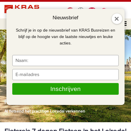
Nieuwsbrief
Schrijf je in op de nieuwsbrief van KRAS Busreizen en
blijf op de hoogte van de laatste nieuwtjes en leuke
Home
Fietsreis 7 dagen Fietsen door het Loiredal
acties.
Typ
je
naam
Typ
in
je
e-
Inschrijven
mailadres
in
Fietsreis 7 dagen Fietsen door het Loiredal
Al fietsend het prachtige Loiredal verkennen