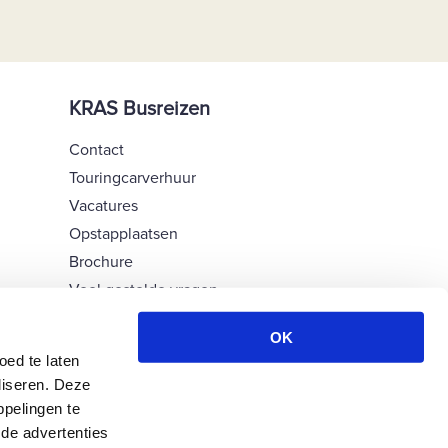
KRAS Busreizen
Contact
Touringcarverhuur
Vacatures
Opstapplaatsen
Brochure
Veel gestelde vragen
Groepsreizen op maat
OK
Garanties & informatie
ed te laten
Verzekeringen
liseren. Deze
Bussen & chauffeurs
pelingen te
Voorwaarden
de advertenties