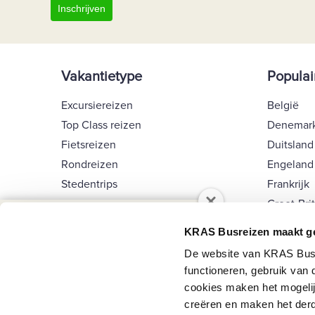
Inschrijven
Vakantietype
Populai
Excursiereizen
België
Top Class reizen
Denemar
Fietsreizen
Duitsland
Rondreizen
Engeland
Stedentrips
Frankrijk
Wandelreizen
Groot-Bri
Nieuwsbrief
Singlereizen
Ierland
KRAS Busreizen maakt ge
Tuinreizen
Italië
Schrijf je in op de nieuwsbrief van KRAS
De website van KRAS Busre
Langlaufreizen
Kroatië
Busreizen en blijf op de hoogte van de
functioneren, gebruik van
Winterzon reizen
Luxembu
laatste nieuwtjes en leuke acties.
cookies maken het mogelij
Kerstreizen
creëren en maken het derd