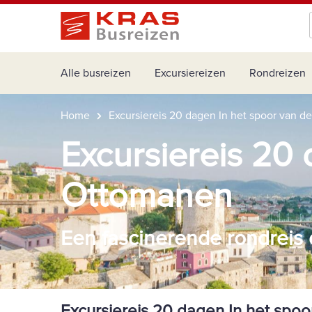
Alle busreizen
Excursiereizen
Rondreizen
Home
Excursiereis 20 dagen In het spoor van 
Excursiereis 20
Ottomanen
Een fascinerende rondreis
Excursiereis 20 dagen In het spo