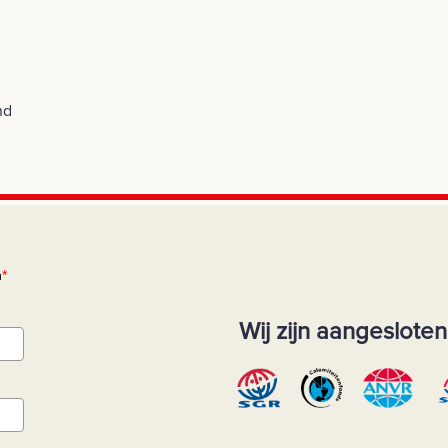
nd
n
*
Wij zijn aangesloten 