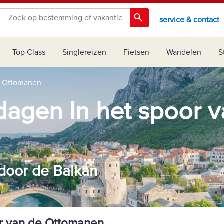
service & contact
Top Class
Singlereizen
Fietsen
Wandelen
S
de Ottomanen
 dagen In het spoor 
 door de Balkan
or van de Ottomanen