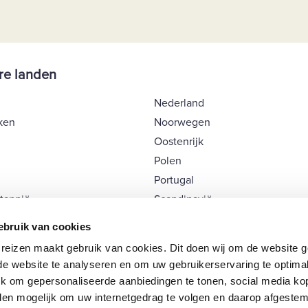
re landen
Nederland
ken
Noorwegen
Oostenrijk
Polen
Portugal
ttannië
Scandinavië
Schotland
bruik van cookies
Spanje
izen maakt gebruik van cookies. Dit doen wij om de website go
Tsjechië
 de website te analyseren en om uw gebruikerservaring te optima
rg
Zwitserland
k om gepersonaliseerde aanbiedingen te tonen, social media kop
en mogelijk om uw internetgedrag te volgen en daarop afgestem