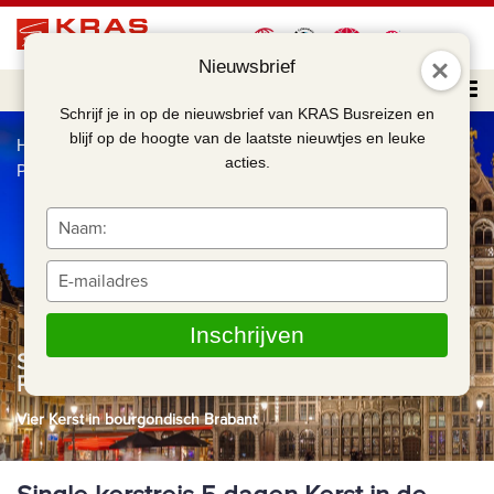
Nieuwsbrief
Schrijf je in op de nieuwsbrief van KRAS Busreizen en
blijf op de hoogte van de laatste nieuwtjes en leuke
Home
Single kerstreis 5 dagen Kerst in de Brabantse
acties.
Peel
Typ
je
naam
Typ
in
je
e-
Inschrijven
mailadres
Single kerstreis 5 dagen Kerst in de Brabantse
in
Peel
Vier Kerst in bourgondisch Brabant