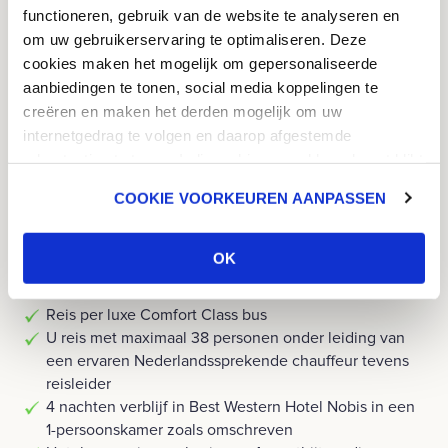
functioneren, gebruik van de website te analyseren en
om uw gebruikerservaring te optimaliseren. Deze
cookies maken het mogelijk om gepersonaliseerde
Inclusief
Opties
aanbiedingen te tonen, social media koppelingen te
creëren en maken het derden mogelijk om uw
internetgedrag te volgen en daarop afgestemde
Exclusief
advertenties te tonen. Indien u hiermee akkoord gaat klikt
u op 'ok'. U heeft ook de mogelijkheid om de cookies aan
COOKIE VOORKEUREN AANPASSEN
te passen. U klikt dan op 'cookie voorkeuren aanpassen'.
Meer informatie over cookies vind u in ons
Cookie
Inclusief
Beleid
.
OK
Reis per luxe Comfort Class bus
U reis met maximaal 38 personen onder leiding van
een ervaren Nederlandssprekende chauffeur tevens
reisleider
4 nachten verblijf in Best Western Hotel Nobis in een
1-persoonskamer zoals omschreven