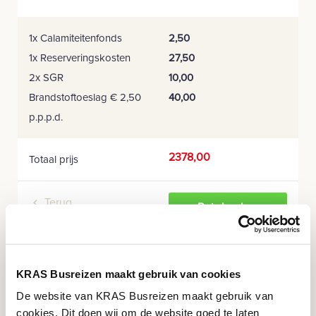
1x Calamiteitenfonds
2,50
1x Reserveringskosten
27,50
2x SGR
10,00
Brandstoftoeslag € 2,50
40,00
p.p.p.d.
2378,00
Totaal prijs
Terug
Reis boeken
KRAS Busreizen maakt gebruik van cookies
De website van KRAS Busreizen maakt gebruik van
-
NIEUWE REIS 2026
cookies. Dit doen wij om de website goed te laten