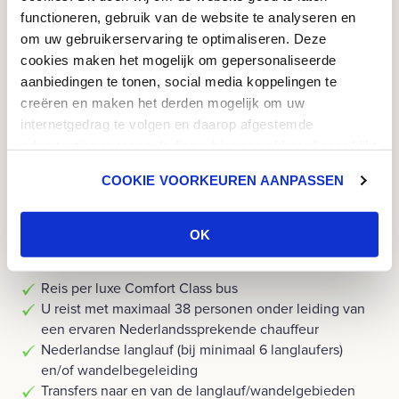
functioneren, gebruik van de website te analyseren en
om uw gebruikerservaring te optimaliseren. Deze
cookies maken het mogelijk om gepersonaliseerde
Inclusief
Opties
aanbiedingen te tonen, social media koppelingen te
creëren en maken het derden mogelijk om uw
internetgedrag te volgen en daarop afgestemde
Exclusief
advertenties te tonen. Indien u hiermee akkoord gaat klikt
u op 'ok'. U heeft ook de mogelijkheid om de cookies aan
COOKIE VOORKEUREN AANPASSEN
te passen. U klikt dan op 'cookie voorkeuren aanpassen'.
Meer informatie over cookies vind u in ons
Cookie
Inclusief
Beleid
.
OK
Reis per luxe Comfort Class bus
U reist met maximaal 38 personen onder leiding van
een ervaren Nederlandssprekende chauffeur
Nederlandse langlauf (bij minimaal 6 langlaufers)
en/of wandelbegeleiding
Transfers naar en van de langlauf/wandelgebieden