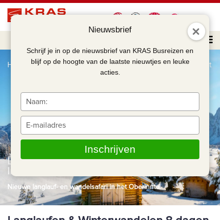
Nieuwsbrief
Schrijf je in op de nieuwsbrief van KRAS Busreizen en
blijf op de hoogte van de laatste nieuwtjes en leuke
Home
Langlaufen & winterwandelen 8 dagen Tirol - Imst
acties.
Typ
je
naam
Typ
in
je
e-
Inschrijven
mailadres
Langlaufen & winterwandelen 8 dagen Tirol -
in
Imst
Nieuwe langlauf- en wandelsafari in het Oberinntal