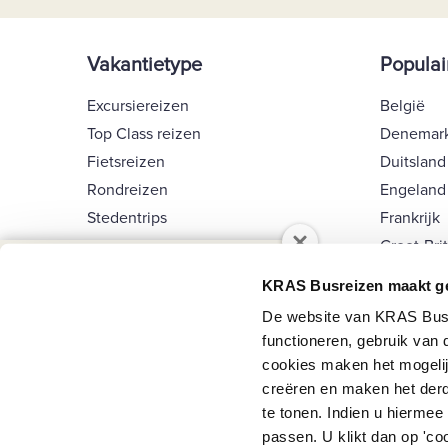
Vakantietype
Populai
Excursiereizen
België
Top Class reizen
Denemar
Fietsreizen
Duitsland
Rondreizen
Engeland
Stedentrips
Frankrijk
Wandelreizen
Groot-Bri
Nieuwsbrief
Singlereizen
Ierland
KRAS Busreizen maakt ge
Tuinreizen
Italië
Schrijf je in op de nieuwsbrief van KRAS
De website van KRAS Busre
Langlaufreizen
Kroatië
Busreizen en blijf op de hoogte van de
functioneren, gebruik van
Winterzon reizen
Luxembu
laatste nieuwtjes en leuke acties.
cookies maken het mogelij
Kerstreizen
creëren en maken het derd
Typ
te tonen. Indien u hiermee
Kerstshoppen
je
passen. U klikt dan op 'c
Nieuwjaarsreizen