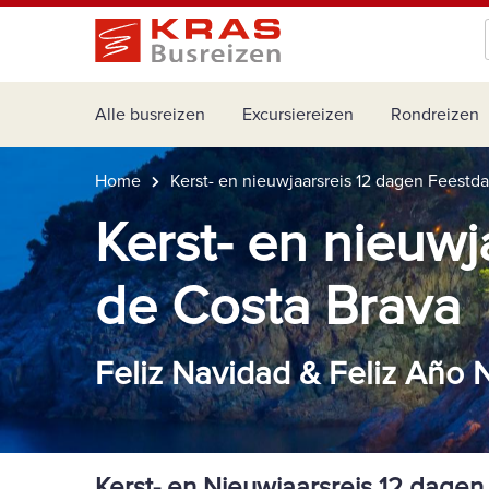
Alle busreizen
Excursiereizen
Rondreizen
Home
Kerst- en nieuwjaarsreis 12 dagen Feestd
Kerst- en nieuw
de Costa Brava
Feliz Navidad & Feliz Año
Kerst- en Nieuwjaarsreis 12 dage