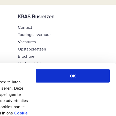
KRAS Busreizen
Contact
Touringcarverhuur
Vacatures
Opstapplaatsen
Brochure
Veel gestelde vragen
Groepsreizen op maat
OK
Garanties & informatie
ed te laten
Verzekeringen
liseren. Deze
Bussen & chauffeurs
pelingen te
Voorwaarden
de advertenties
cookies aan te
Disclaimer, privacy & cookies
u in ons
Cookie