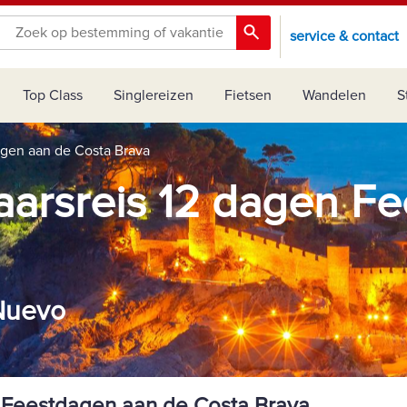
service & contact
Top Class
Singlereizen
Fietsen
Wandelen
S
agen aan de Costa Brava
jaarsreis 12 dagen F
 Nuevo
n Feestdagen aan de Costa Brava