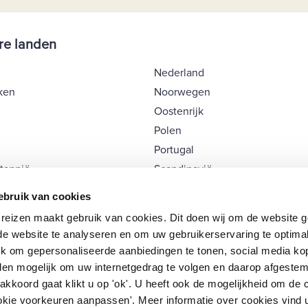
re landen
Nederland
ken
Noorwegen
Oostenrijk
Polen
Portugal
ttannië
Scandinavië
Schotland
bruik van cookies
Spanje
izen maakt gebruik van cookies. Dit doen wij om de website go
Tsjechië
 de website te analyseren en om uw gebruikerservaring te optima
rg
Zwitserland
k om gepersonaliseerde aanbiedingen te tonen, social media kop
en mogelijk om uw internetgedrag te volgen en daarop afgestem
 akkoord gaat klikt u op 'ok'. U heeft ook de mogelijkheid om de 
ookie voorkeuren aanpassen'. Meer informatie over cookies vind 