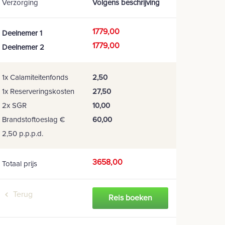
Verzorging
Volgens beschrijving
1779,00
Deelnemer 1
1779,00
Deelnemer 2
1x Calamiteitenfonds
2,50
1x Reserveringskosten
27,50
2x SGR
10,00
Brandstoftoeslag €
60,00
2,50 p.p.p.d.
3658,00
Totaal prijs
Terug
Reis boeken