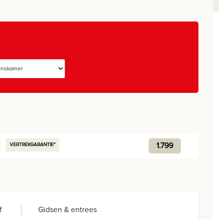
1.799
VERTREKGARANTIE*
f
Gidsen & entrees